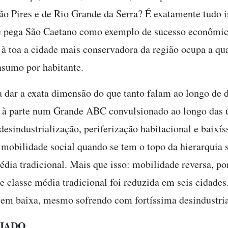
ão Pires e de Rio Grande da Serra? É exatamente tudo is
pega São Caetano como exemplo de sucesso econômic
 à toa a cidade mais conservadora da região ocupa a qu
nsumo por habitante.
a dar a exata dimensão do que tanto falam ao longo de d
 à parte num Grande ABC convulsionado ao longo das ú
desindustrialização, periferização habitacional e baixí
 mobilidade social quando se tem o topo da hierarquia
média tradicional. Mais que isso: mobilidade reversa, po
 e classe média tradicional foi reduzida em seis cidad
 sem baixa, mesmo sofrendo com fortíssima desindustria
JADO