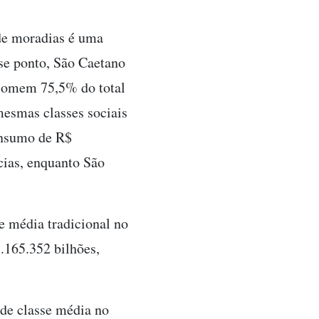
 de moradias é uma
sse ponto, São Caetano
nsomem 75,5% do total
mesmas classes sociais
onsumo de R$
cias, enquanto São
e média tradicional no
.165.352 bilhões,
 de classe média no