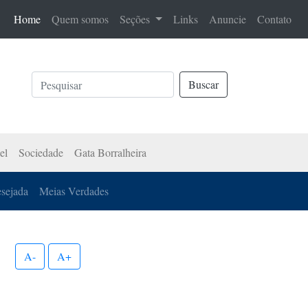
(current)
Home
Quem somos
Seções
Links
Anuncie
Contato
Buscar
el
Sociedade
Gata Borralheira
esejada
Meias Verdades
A-
A+