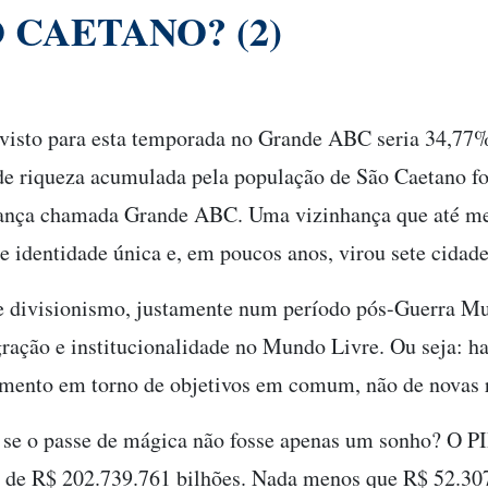
 CAETANO? (2)
isto para esta temporada no Grande ABC seria 34,77
de riqueza acumulada pela população de São Caetano fo
hança chamada Grande ABC. Uma vizinhança que até me
de identidade única e, em poucos anos, virou sete cidade
e divisionismo, justamente num período pós-Guerra Mu
egração e institucionalidade no Mundo Livre. Ou seja: 
amento em torno de objetivos em comum, não de novas r
a se o passe de mágica não fosse apenas um sonho? O 
tal de R$ 202.739.761 bilhões. Nada menos que R$ 52.30