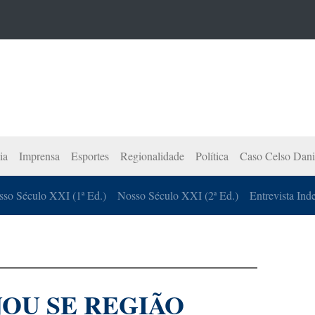
ia
Imprensa
Esportes
Regionalidade
Política
Caso Celso Dani
so Século XXI (1ª Ed.)
Nosso Século XXI (2ª Ed.)
Entrevista Ind
NOU SE REGIÃO