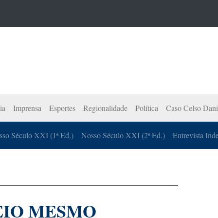
ia
Imprensa
Esportes
Regionalidade
Política
Caso Celso Dani
so Século XXI (1ª Ed.)
Nosso Século XXI (2ª Ed.)
Entrevista Ind
EIO MESMO