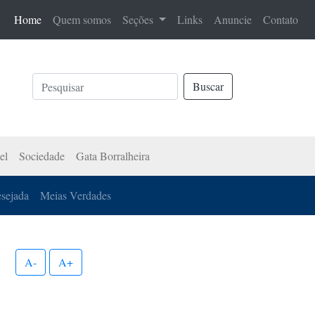
(current)
Home
Quem somos
Seções
Links
Anuncie
Contato
Buscar
el
Sociedade
Gata Borralheira
esejada
Meias Verdades
A-
A+