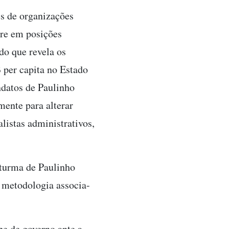
es de organizações
re em posições
o que revela os
 per capita no Estado
ndatos de Paulinho
mente para alterar
listas administrativos,
 turma de Paulinho
 metodologia associa-
pe de governo ante a