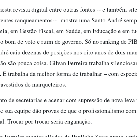
sta revista digital entre outras fontes -- e também sit
erentes ranqueamentos-- mostra uma Santo André semp
ia, em Gestão Fiscal, em Saúde, em Educação e em tud
o bom de voto e ruim de governo. Só no ranking de PIB
dré caiu dezenas de posições nos oito anos de dois ma
ão são pouca coisa. Gilvan Ferreira trabalha silenciosa
. E trabalha da melhor forma de trabalhar – com especia
avestidos de marqueteiros.
o de secretarias e acenar com supressão de nova leva
 e sua equipe dão provas de que o profissionalismo com
l. Trocar por trocar seria enganação.
an Ferreira manter aliados de Paulinho Serra numa equi