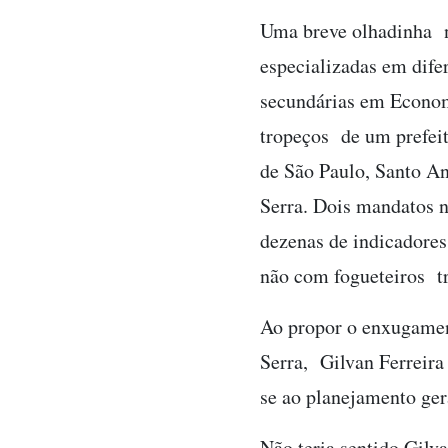
Uma breve olhadinha ne
especializadas em dif
secundárias em Econom
tropeços de um prefeit
de São Paulo, Santo An
Serra. Dois mandatos n
dezenas de indicadores
não com fogueteiros tr
Ao propor o enxugament
Serra, Gilvan Ferreira
se ao planejamento gera
Não teria sentido Gilv